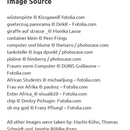
Image Source
wüstenpiste © Kissgawolf fotolia.com
gueterzug panorama © DirkR – Fotolia.com
giraffe auf strasse _© Monika Lause
container klein © Peer Frings
computer und blume © theisero / photocase.com
tankstelle © inga dpunkt / photocase.com
platine © himberry / photocase.com
Frauen vorm Computer © DURIS Guillaume –
Fotolia.com
African Students © michaeljung – fotolia.com
Frau vor Afrika © paulmz – Fotolia.com
Enter Africa_© visual620 – Fotolia.com
chip © Dmitry Pichugin- Fotolia.com
oh my god
©
Franz Pfluegl – Fotolia.com
All other Images were taken by: Martin Kühn, Thomas
Schmidt und Janntje Böhlke-Itzen